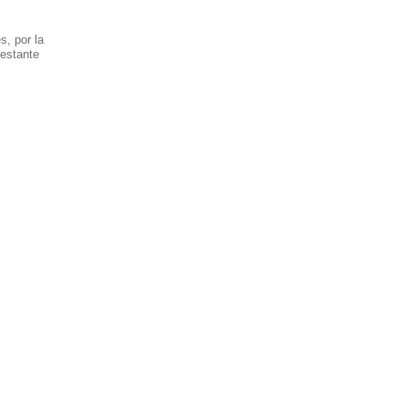
s, por la
restante