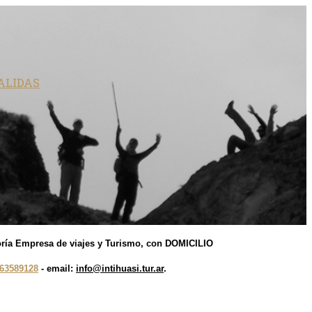
ALIDAS
egoría Empresa de viajes y Turismo, con DOMICILIO
63589128
-
email:
info@intihuasi.tur.ar
.