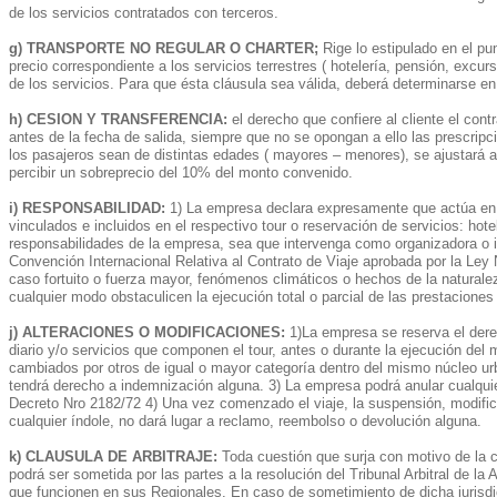
de los servicios contratados con terceros.
g) TRANSPORTE NO REGULAR O CHARTER;
Rige lo estipulado en el pun
precio correspondiente a los servicios terrestres ( hotelería, pensión, exc
de los servicios. Para que ésta cláusula sea válida, deberá determinarse en
h) CESION Y TRANSFERENCIA:
el derecho que confiere al cliente el cont
antes de la fecha de salida, siempre que no se opongan a ello las prescripci
los pasajeros sean de distintas edades ( mayores – menores), se ajustará al
percibir un sobreprecio del 10% del monto convenido.
i) RESPONSABILIDAD:
1) La empresa declara expresamente que actúa en el
vinculados e incluidos en el respectivo tour o reservación de servicios: hot
responsabilidades de la empresa, sea que intervenga como organizadora o i
Convención Internacional Relativa al Contrato de Viaje aprobada por la Ley
caso fortuito o fuerza mayor, fenómenos climáticos o hechos de la naturale
cualquier modo obstaculicen la ejecución total o parcial de las prestacione
j) ALTERACIONES O MODIFICACIONES:
1)La empresa se reserva el derec
diario y/o servicios que componen el tour, antes o durante la ejecución del
cambiados por otros de igual o mayor categoría dentro del mismo núcleo urb
tendrá derecho a indemnización alguna. 3) La empresa podrá anular cualquier
Decreto Nro 2182/72 4) Una vez comenzado el viaje, la suspensión, modifica
cualquier índole, no dará lugar a reclamo, reembolso o devolución alguna.
k) CLAUSULA DE ARBITRAJE:
Toda cuestión que surja con motivo de la ce
podrá ser sometida por las partes a la resolución del Tribunal Arbitral de l
que funcionen en sus Regionales. En caso de sometimiento de dicha jurisdi