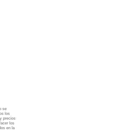
o se
os los
 y precios
facer los
dos en la