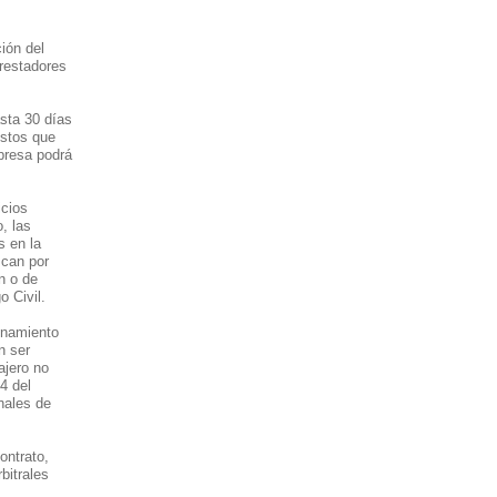
ción del
prestadores
asta 30 días
estos que
mpresa podrá
icios
, las
s en la
zcan por
n o de
o Civil.
denamiento
n ser
ajero no
4 del
nales de
ontrato,
bitrales