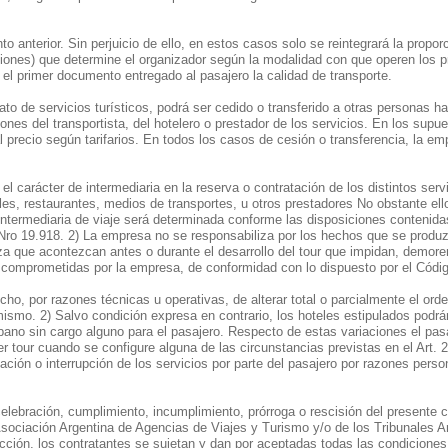
to anterior. Sin perjuicio de ello, en estos casos solo se reintegrará la propor
ursiones) que determine el organizador según la modalidad con que operen los 
 el primer documento entregado al pasajero la calidad de transporte.
rato de servicios turísticos, podrá ser cedido o transferido a otras personas h
ones del transportista, del hotelero o prestador de los servicios. En los supu
 precio según tarifarios. En todos los casos de cesión o transferencia, la e
 carácter de intermediaria en la reserva o contratación de los distintos serv
eles, restaurantes, medios de transportes, u otros prestadores No obstante ello
ntermediaria de viaje será determinada conforme las disposiciones contenida
 Nro 19.918. 2) La empresa no se responsabiliza por los hechos que se produ
za que acontezcan antes o durante el desarrollo del tour que impidan, demore
s comprometidas por la empresa, de conformidad con lo dispuesto por el Códig
ho, por razones técnicas u operativas, de alterar total o parcialmente el or
 mismo. 2) Salvo condición expresa en contrario, los hoteles estipulados podrá
ano sin cargo alguno para el pasajero. Respecto de estas variaciones el pas
 tour cuando se configure alguna de las circunstancias previstas en el Art. 2
ción o interrupción de los servicios por parte del pasajero por razones perso
lebración, cumplimiento, incumplimiento, prórroga o rescisión del presente c
a Asociación Argentina de Agencias de Viajes y Turismo y/o de los Tribunales Ar
cción, los contratantes se sujetan y dan por aceptadas todas las condiciones