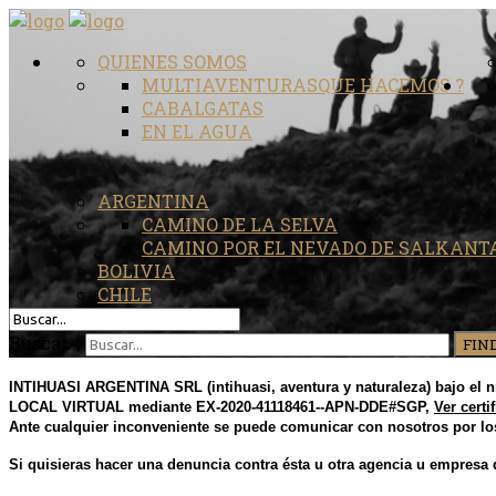
QUIENES SOMOS
MULTIAVENTURAS
QUE HACEMOS ?
CABALGATAS
EN EL AGUA
ARGENTINA
CAMINO DE LA SELVA
CAMINO POR EL NEVADO DE SALKANT
BOLIVIA
CHILE
Buscar...
FIN
INTIHUASI ARGENTINA SRL (intihuasi, aventura y naturaleza) bajo el nr
LOCAL VIRTUAL mediante EX-2020-41118461--APN-DDE#SGP,
Ver certi
Ante cualquier inconveniente se puede comunicar con nosotros por los
Si
quisieras hacer una denuncia contra ésta u otra agencia u empresa