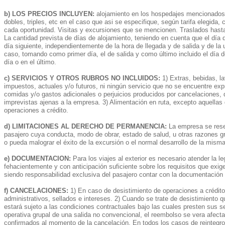
b) LOS PRECIOS INCLUYEN:
alojamiento en los hospedajes mencionados e
dobles, triples, etc en el caso que asi se especifique, según tarifa elegi
cada oportunidad. Visitas y excursiones que se mencionen. Traslados hasta
La cantidad prevista de días de alojamiento, teniendo en cuenta que el día 
día siguiente, independientemente de la hora de llegada y de salida y de la
caso, tomando como primer día, el de salida y como último incluido el día de
día o en el último.
c) SERVICIOS Y OTROS RUBROS NO INCLUIDOS:
1) Extras, bebidas, l
impuestos, actuales y/o futuros, ni ningún servicio que no se encuentre exp
comidas y/o gastos adicionales o perjuicios producidos por cancelaciones, 
imprevistas ajenas a la empresa. 3) Alimentación en ruta, excepto aquellas
operaciones a crédito.
d) LIMITACIONES AL DERECHO DE PERMANENCIA:
La empresa se reser
pasajero cuya conducta, modo de obrar, estado de salud, u otras razones gr
o pueda malograr el éxito de la excursión o el normal desarrollo de la misma
e) DOCUMENTACION:
Para los viajes al exterior es necesario atender la 
fehacientemente y con anticipación suficiente sobre los requisitos que exige
siendo responsabilidad exclusiva del pasajero contar con la documentación
f) CANCELACIONES:
1) En caso de desistimiento de operaciones a crédit
administrativos, sellados e intereses. 2) Cuando se trate de desistimiento 
estará sujeto a las condiciones contractuales bajo las cuales presten sus s
operativa grupal de una salida no convencional, el reembolso se vera afecta
confirmados al momento de la cancelación. En todos los casos de reintegros