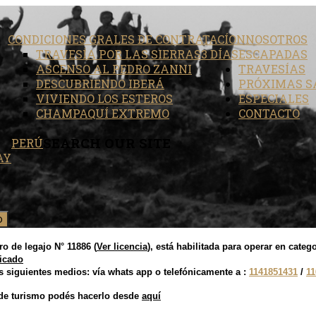
CONDICIONES GRALES DE CONTRATACÍON
NOSOTROS
TRAVESÍA POR LAS SIERRAS
3 DÍAS
ESCAPADAS
ASCENSO AL PEDRO ZANNI
TRAVESÍAS
DESCUBRIENDO IBERÁ
PRÓXIMAS S
VIVIENDO LOS ESTEROS
ESPECIALES
CHAMPAQUÍ EXTREMO
CONTACTO
SEARCH
OUR SITE
PERÚ
AY
D
o de legajo N° 11886 (
Ver licencia
), está habilitada para operar en cat
ficado
 siguientes medios: vía whats app o telefónicamente a :
1141851431
/
11
 de turismo podés hacerlo des
de
aquí