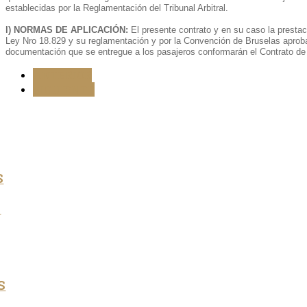
establecidas por la Reglamentación del Tribunal Arbitral.
l) NORMAS DE APLICACIÓN:
El presente contrato y en su caso la prestac
Ley Nro 18.829 y su reglamentación y por la Convención de Bruselas aproba
documentación que se entregue a los pasajeros conformarán el Contrato de 
ANTERIOR
SIGUIENTE
S
S
S