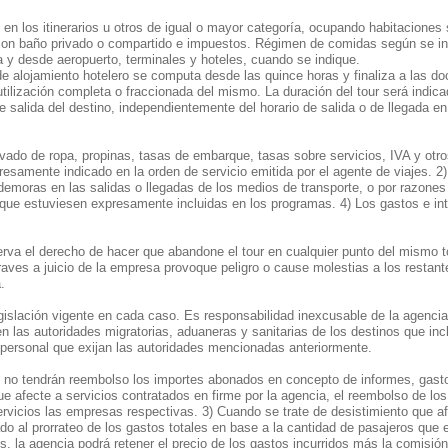
n los itinerarios u otros de igual o mayor categoría, ocupando habitaciones 
da, con baño privado o compartido e impuestos. Régimen de comidas según se i
 y desde aeropuerto, terminales y hoteles, cuando se indique.
de alojamiento hotelero se computa desde las quince horas y finaliza a las do
 utilización completa o fraccionada del mismo. La duración del tour será indic
 salida del destino, independientemente del horario de salida o de llegada en
avado de ropa, propinas, tasas de embarque, tasas sobre servicios, IVA y otr
resamente indicado en la orden de servicio emitida por el agente de viajes. 2
demoras en las salidas o llegadas de los medios de transporte, o por razones
 que estuviesen expresamente incluidas en los programas. 4) Los gastos e in
va el derecho de hacer que abandone el tour en cualquier punto del mismo 
aves a juicio de la empresa provoque peligro o cause molestias a los restant
.
legislación vigente en cada caso. Es responsabilidad inexcusable de la agencia
n las autoridades migratorias, aduaneras y sanitarias de los destinos que incl
 personal que exijan las autoridades mencionadas anteriormente.
o no tendrán reembolso los importes abonados en concepto de informes, gast
que afecte a servicios contratados en firme por la agencia, el reembolso de l
ervicios las empresas respectivas. 3) Cuando se trate de desistimiento que af
do al prorrateo de los gastos totales en base a la cantidad de pasajeros que
, la agencia podrá retener el precio de los gastos incurridos más la comisió