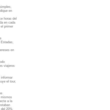
simples,
ndique en
ce horas del
ada en cada
 el primer
os
) Estadas,
tereses en
todo
es viajeros
 informar
uye el tour,
os
os mismos
ecte a la
 estaban
n del 20%